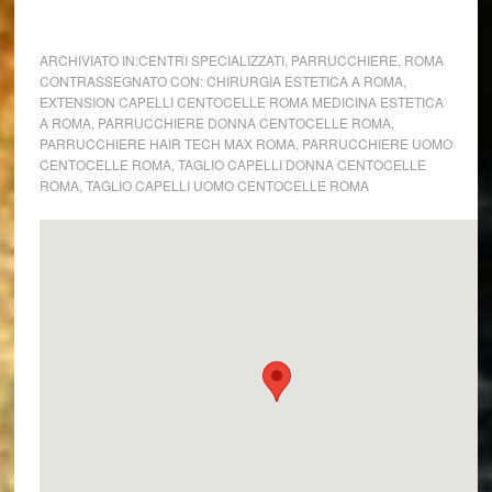
ARCHIVIATO IN:
CENTRI SPECIALIZZATI
,
PARRUCCHIERE
,
ROMA
CONTRASSEGNATO CON:
CHIRURGIA ESTETICA A ROMA
,
EXTENSION CAPELLI CENTOCELLE ROMA MEDICINA ESTETICA
A ROMA
,
PARRUCCHIERE DONNA CENTOCELLE ROMA
,
PARRUCCHIERE HAIR TECH MAX ROMA
,
PARRUCCHIERE UOMO
CENTOCELLE ROMA
,
TAGLIO CAPELLI DONNA CENTOCELLE
ROMA
,
TAGLIO CAPELLI UOMO CENTOCELLE ROMA