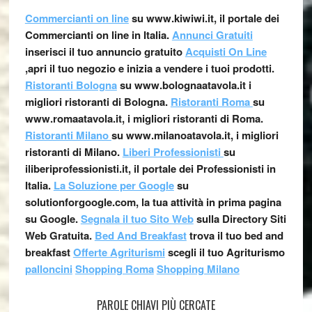
Commercianti on line
su www.kiwiwi.it, il portale dei
Commercianti on line in Italia.
Annunci Gratuiti
inserisci il tuo annuncio gratuito
Acquisti On Line
,apri il tuo negozio e inizia a vendere i tuoi prodotti.
Ristoranti Bologna
su www.bolognaatavola.it i
migliori ristoranti di Bologna.
Ristoranti Roma
su
www.romaatavola.it, i migliori ristoranti di Roma.
Ristoranti Milano
su www.milanoatavola.it, i migliori
ristoranti di Milano.
Liberi Professionisti
su
iliberiprofessionisti.it, il portale dei Professionisti in
Italia.
La Soluzione per Google
su
solutionforgoogle.com, la tua attività in prima pagina
su Google.
Segnala il tuo Sito Web
sulla Directory Siti
Web Gratuita.
Bed And Breakfast
trova il tuo bed and
breakfast
Offerte Agriturismi
scegli il tuo Agriturismo
palloncini
Shopping Roma
Shopping Milano
PAROLE CHIAVI PIÙ CERCATE