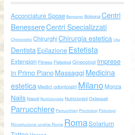
Centri
Acconciature Spose
Bologna
Bergamo
Benessere
Centri Specializzati
Chirurgia estetica
Chirurghi
Chiropratici
Citta
Estetista
Dentista
Epilazione
Imprese
Extension
Ginecologi
Fitness
Flebologi
Medicina
Massaggi
in Primo Piano
Milano
estetica
Monza
Medici odontoiatri
Nails
Napoli
Nutrizionisti
Osteopati
Nutrizionista
Parrucchiere
Parrucchieri
Proctologi
Psicologi
Roma
Solarium
Ricostruzione unghie Roma
Tattoo
Varese