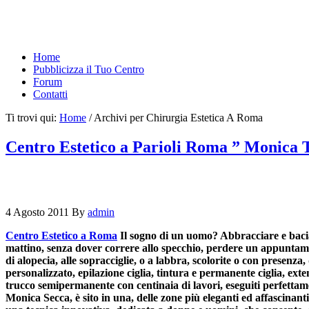
Home
Pubblicizza il Tuo Centro
Forum
Contatti
Ti trovi qui:
Home
/
Archivi per Chirurgia Estetica A Roma
Centro Estetico a Parioli Roma ” Monica 
4 Agosto 2011
By
admin
Centro Estetico a Roma
Il sogno di un uomo? Abbracciare e baciar
mattino, senza dover correre allo specchio, perdere un appuntament
di alopecia, alle sopracciglie, o a labbra, scolorite o con prese
personalizzato, epilazione ciglia, tintura e permanente ciglia, ext
trucco semipermanente con centinaia di lavori, eseguiti perfettament
Monica Secca, è sito in una, delle zone più eleganti ed affascinan