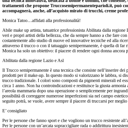
una tecnica innovativa, dedicata a donne e uomini, che consente, d
trattamenti che propone Truccosemipermanenteparioli.it, può co
accompagnerà, anche, all’acquisto mirato di trucchi, creme profes
Monica Tatoo…affidati alla professionalità!
Abile make up artista, tatuatrice professionista Abilitata dalla region
veri e propri artisti della bellezza, che da sempre hanno a che fare co
costantemente allo studio di nuove ed innovative tecniche ed alla ricerc
attraverso il trucco o con il tatuaggio semipermanente, è quella di far ri
Monica ha solo un obiettivo: il piacere di rendere ogni donna ancora p
Abilitata dalla regione Lazio e Asl
Il Trucco semipermanente è una tecnica che consiste nell’inserire dei p
prodotti per il make-up. In questo modo si valorizzano le labbra, si d
trucco tradizionale. I colori sono composti da pigmenti minerali ed esse
circa 1 anno. Non ha controindicazioni e restituisce la giusta armonia 
l’areola mammaria dopo una operazione o semplicemente per ingrandirla.
possibilità di correggere numerose imperfezioni sia nel campo estetico
seguito potrà, se vuole, avere sempre il piacere di truccarsi per meglio
E’ consigliato
Per le persone che fanno sport e che vogliono un trucco resistente all
Per le persone con un’arcata sopraccigliare rada o addirittura inesisten