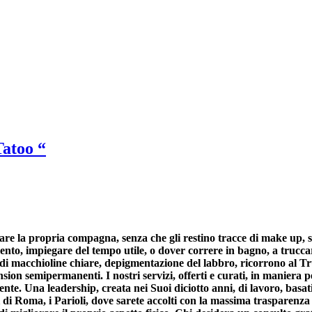
Tatoo “
e la propria compagna, senza che gli restino tracce di make up, sul
o, impiegare del tempo utile, o dover correre in bagno, a truccarsi
nza, di macchioline chiare, depigmentazione del labbro, ricorrono 
ension semipermanenti. I nostri servizi, offerti e curati, in maniera 
e. Una leadership, creata nei Suoi diciotto anni, di lavoro, basati su
ti di Roma, i Parioli, dove sarete accolti con la massima trasparenz