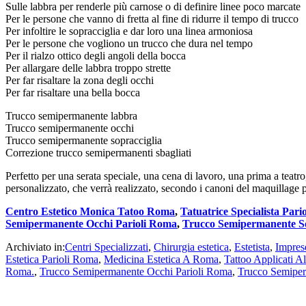
Sulle labbra per renderle più carnose o di definire linee poco marcate
Per le persone che vanno di fretta al fine di ridurre il tempo di trucco
Per infoltire le sopracciglia e dar loro una linea armoniosa
Per le persone che vogliono un trucco che dura nel tempo
Per il rialzo ottico degli angoli della bocca
Per allargare delle labbra troppo strette
Per far risaltare la zona degli occhi
Per far risaltare una bella bocca
Trucco semipermanente labbra
Trucco semipermanente occhi
Trucco semipermanente sopracciglia
Correzione trucco semipermanenti sbagliati
Perfetto per una serata speciale, una cena di lavoro, una prima a teat
personalizzato, che verrà realizzato, secondo i canoni del maquillage 
Centro Estetico Monica Tatoo Roma
,
Tatuatrice Specialista Par
Semipermanente Occhi Parioli Roma
,
Trucco Semipermanente So
Archiviato in:
Centri Specializzati
,
Chirurgia estetica
,
Estetista
,
Impres
Estetica Parioli Roma
,
Medicina Estetica A Roma
,
Tattoo Applicati A
Roma.
,
Trucco Semipermanente Occhi Parioli Roma
,
Trucco Semiper