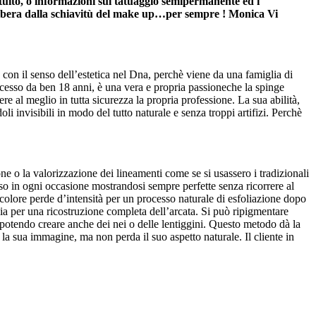
atuito, o informazioni sul tatuaggio semipermanente ed i
libera dalla schiavitù del make up…per sempre ! Monica Vi
 con il senso dell’estetica nel Dna, perchè viene da una famiglia di
uccesso da ben 18 anni, è una vera e propria passioneche la spinge
e al meglio in tutta sicurezza la propria professione. La sua abilità,
oli invisibili in modo del tutto naturale e senza troppi artifizi. Perchè
ne o la valorizzazione dei lineamenti come se si usassero i tradizionali
so in ogni occasione mostrandosi sempre perfette senza ricorrere al
l colore perde d’intensità per un processo naturale di esfoliazione dopo
lia per una ricostruzione completa dell’arcata. Si può ripigmentare
 potendo creare anche dei nei o delle lentiggini. Questo metodo dà la
la sua immagine, ma non perda il suo aspetto naturale. Il cliente in