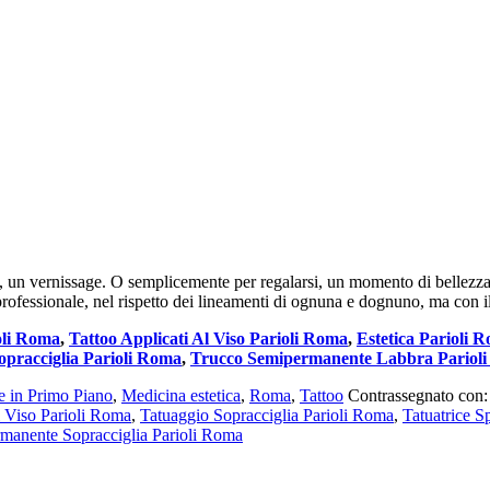
ro, un vernissage. O semplicemente per regalarsi, un momento di bellezza
professionale, nel rispetto dei lineamenti di ognuna e dognuno, ma con il
ioli Roma
,
Tattoo Applicati Al Viso Parioli Roma
,
Estetica Parioli 
pracciglia Parioli Roma
,
Trucco Semipermanente Labbra Pariol
e in Primo Piano
,
Medicina estetica
,
Roma
,
Tattoo
Contrassegnato con
l Viso Parioli Roma
,
Tatuaggio Sopracciglia Parioli Roma
,
Tatuatrice S
manente Sopracciglia Parioli Roma