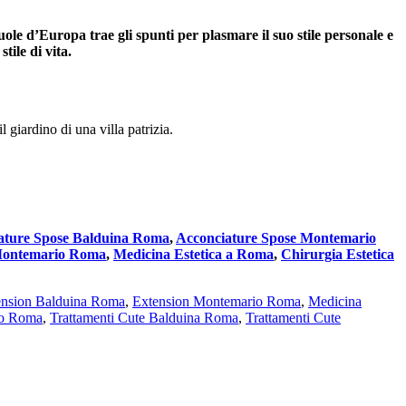
uole d’Europa trae gli spunti per plasmare il suo stile personale e
tile di vita.
 giardino di una villa patrizia.
ature Spose Balduina Roma
,
Acconciature Spose Montemario
Montemario Roma
,
Medicina Estetica a Roma
,
Chirurgia Estetica
ension Balduina Roma
,
Extension Montemario Roma
,
Medicina
io Roma
,
Trattamenti Cute Balduina Roma
,
Trattamenti Cute