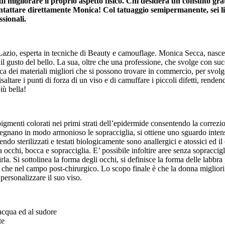
i migliorare il proprio aspetto fisico. Chi desidera un consulto gr
ntattare direttamente Monica! Col tatuaggio semipermanente, sei 
sionali.
e Lazio, esperta in tecniche di Beauty e camouflage. Monica Secca, nasce
n il gusto del bello. La sua, oltre che una professione, che svolge con s
a dei materiali migliori che si possono trovare in commercio, per svolger
saltare i punti di forza di un viso e di camuffare i piccoli difetti, rendend
iù bella!
igmenti colorati nei primi strati dell’epidermide consentendo la correzio
isegnano in modo armonioso le sopracciglia, si ottiene uno sguardo inten
ndo sterilizzati e testati biologicamente sono anallergici e atossici ed i
a occhi, bocca e sopracciglia. E’ possibile infoltire aree senza sopraccig
 Si sottolinea la forma degli occhi, si definisce la forma delle labbra
 che nel campo post-chirurgico. Lo scopo finale è che la donna migliori 
 personalizzare il suo viso.
’acqua ed al sudore
te