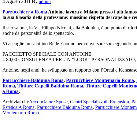
4 Agosto 2011
By
admin
Parrucchiere a Roma
Antoine lavora a Milano presso i più famosi 
la sua filosofia della professione: massimo rispetto del capello e cent
Il suo salone, in Via Filippo Nicolai, alla Balduina, è un punto di rife
anche da personalità dello spettacolo.
Vi accoglie un salottino Belle Epoque per conversare sorseggiando un th
PACCHETTO SPECIALE CON ANTOINE
€ 80,00 CONSULENZA PER UN “LOOK” PERSONALIZZATO,
Antoine, negli anni, ha sviluppato un rapporto con l’Oreal e Kerastase e 
Parrucchiere Balduina Roma
,
Parrucchiere Montemario Roma
,
Roma
,
Tinture Capelli Balduina Roma
,
Tinture Capelli Monte
a Roma
.
Archiviato in:
Acconciature Spose
,
Centri Specializzati
,
Extension
,
Pa
Estetica A Roma
,
Parrucchiere Balduina Roma
,
Parrucchiere Monte
Montemario Roma