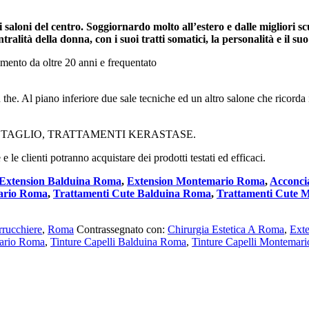
saloni del centro. Soggiornardo molto all’estero e dalle migliori sc
ralità della donna, con i suoi tratti somatici, la personalità e il suo s
rimento da oltre 20 anni e frequentato
e. Al piano inferiore due sale tecniche ed un altro salone che ricorda il
 TAGLIO, TRATTAMENTI KERASTASE.
le clienti potranno acquistare dei prodotti testati ed efficaci.
Extension Balduina Roma
,
Extension Montemario Roma
,
Acconci
mario Roma
,
Trattamenti Cute Balduina Roma
,
Trattamenti Cute 
rrucchiere
,
Roma
Contrassegnato con:
Chirurgia Estetica A Roma
,
Ext
mario Roma
,
Tinture Capelli Balduina Roma
,
Tinture Capelli Montemar