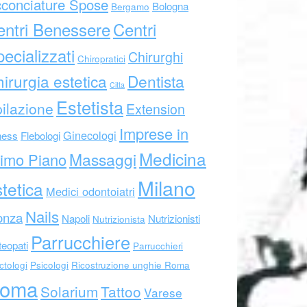
conciature Spose
Bologna
Bergamo
entri Benessere
Centri
ecializzati
Chirurghi
Chiropratici
irurgia estetica
Dentista
Citta
Estetista
ilazione
Extension
Imprese in
Ginecologi
ness
Flebologi
Medicina
Massaggi
imo Piano
Milano
tetica
Medici odontoiatri
Nails
nza
Napoli
Nutrizionisti
Nutrizionista
Parrucchiere
eopati
Parrucchieri
ctologi
Psicologi
Ricostruzione unghie Roma
oma
Solarium
Tattoo
Varese