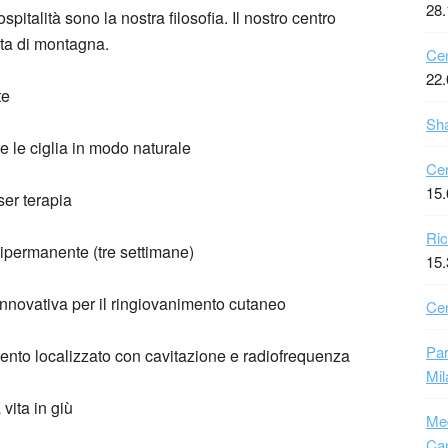
28.
pitalità sono la nostra filosofia. Il nostro centro
ita di montagna.
Cen
22.
te
Sha
e le ciglia in modo naturale
Cen
15.
ser terapia
Ric
ipermanente (tre settimane)
15.
nnovativa per il ringiovanimento cutaneo
Cen
Pa
ento localizzato con cavitazione e radiofrequenza
Mil
vita in giù
Med
Ca