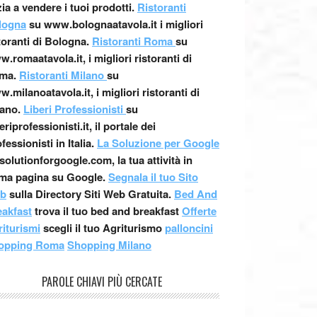
zia a vendere i tuoi prodotti.
Ristoranti
logna
su www.bolognaatavola.it i migliori
toranti di Bologna.
Ristoranti Roma
su
.romaatavola.it, i migliori ristoranti di
ma.
Ristoranti Milano
su
.milanoatavola.it, i migliori ristoranti di
ano.
Liberi Professionisti
su
beriprofessionisti.it, il portale dei
fessionisti in Italia.
La Soluzione per Google
solutionforgoogle.com, la tua attività in
ima pagina su Google.
Segnala il tuo Sito
b
sulla Directory Siti Web Gratuita.
Bed And
eakfast
trova il tuo bed and breakfast
Offerte
iturismi
scegli il tuo Agriturismo
palloncini
opping Roma
Shopping Milano
PAROLE CHIAVI PIÙ CERCATE