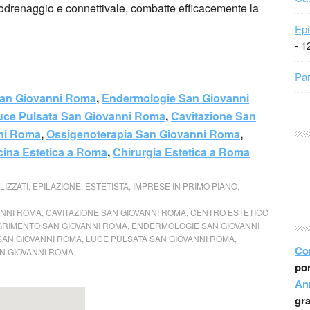
odrenaggio e connettivale, combatte efficacemente la
Epi
- 1
Par
San Giovanni Roma
,
Endermologie San Giovanni
uce Pulsata San Giovanni Roma
,
Cavitazione San
nni Roma
,
Ossigenoterapia San Giovanni Roma
,
cina Estetica a Roma
,
Chirurgia Estetica a Roma
LIZZATI
,
EPILAZIONE
,
ESTETISTA
,
IMPRESE IN PRIMO PIANO
,
ANNI ROMA
,
CAVITAZIONE SAN GIOVANNI ROMA
,
CENTRO ESTETICO
GRIMENTO SAN GIOVANNI ROMA
,
ENDERMOLOGIE SAN GIOVANNI
SAN GIOVANNI ROMA
,
LUCE PULSATA SAN GIOVANNI ROMA
,
Co
N GIOVANNI ROMA
por
An
gr