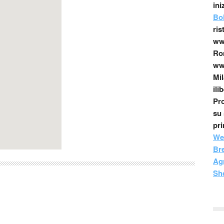
ini
Bo
ris
www
Ro
www
Mil
ili
Pro
su 
pr
We
Br
Agr
Sh