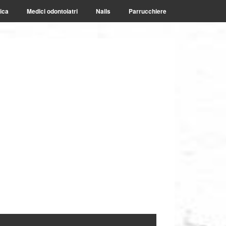
ica
Medici odontoiatri
Nails
Parrucchiere