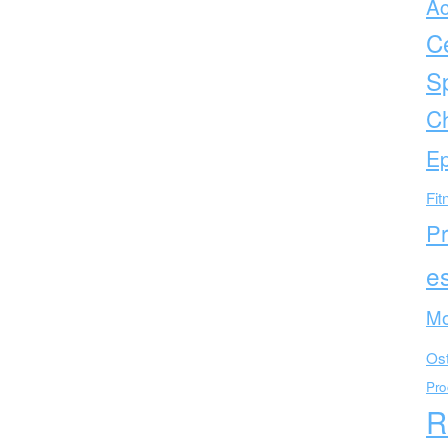
Ac
C
Sp
Ch
Ep
Fit
Pr
es
Mo
Ost
Pro
R