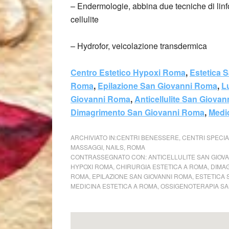
– Endermologie, abbina due tecniche di linf
cellulite
– Hydrofor, veicolazione transdermica
Centro Estetico Hypoxi Roma
,
Estetica 
Roma
,
Epilazione San Giovanni Roma
,
L
Giovanni Roma
,
Anticellulite San Giova
Dimagrimento San Giovanni Roma
,
Medi
ARCHIVIATO IN:
CENTRI BENESSERE
,
CENTRI SPECIA
MASSAGGI
,
NAILS
,
ROMA
CONTRASSEGNATO CON:
ANTICELLULITE SAN GIOV
HYPOXI ROMA
,
CHIRURGIA ESTETICA A ROMA
,
DIMA
ROMA
,
EPILAZIONE SAN GIOVANNI ROMA
,
ESTETICA 
MEDICINA ESTETICA A ROMA
,
OSSIGENOTERAPIA SA