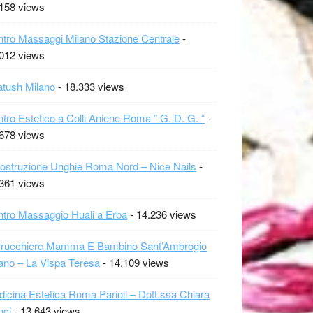
158 views
tro Massaggi Milano Stazione Centrale
-
012 views
tush Milano
- 18.333 views
tro Estetico a Colli Aniene Roma ” G. D. G. “
-
678 views
ostruzione Unghie Roma Nord – Nice Nails
-
361 views
tro Massaggio Huali a Erba
- 14.236 views
rrucchiere Mamma E Bambino Sant’Ambrogio
ano – La Vispa Teresa
- 14.109 views
icina Estetica Roma Parioli – Dott.ssa Chiara
nci
- 13.643 views