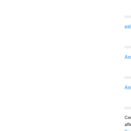
pal
As
As
Cer
aff