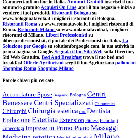
Commercianti on line in Italia.
Annunci Gratuiti
inserisci il tuo
annuncio gratuito
Acquisti On Line
,apri il tuo negozio e inizia a
vendere i tuoi prodotti.
Ristoranti Bologna
su
www.bolognaatavola.it i migliori ristoranti di Bologna.
Ristoranti Roma
su www.romaatavola.it, i migliori ristoranti di
Roma.
Ristoranti Milano
su www.milanoatavola.it, i migliori
ristoranti di Milano.
Liberi Professionisti
su
iliberiprofessionisti.it, il portale dei Professionisti in Italia.
La
Soluzione per Google
su solutionforgoogle.com, la tua attività in
prima pagina su Google.
Segnala il tuo Sito Web
sulla Directory
Siti Web Gratuita.
Bed And Breakfast
trova il tuo bed and
breakfast
Offerte Agriturismi
scegli il tuo Agriturismo
palloncini
Shopping Roma
Shopping Milano
Parole chiavi più cercate
Centri
Acconciature Spose
Bologna
Bergamo
Benessere
Centri Specializzati
Chiropratici
Chirurgia estetica
Dentista
Chirurghi
Citta
Estetista
Epilazione
Extension
Fitness
Flebologi
Imprese in Primo Piano
Massaggi
Ginecologi
Milano
Medicina estetica
Medici odontoiatri