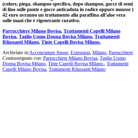
(colore, piega, shampoo specifico, dopo shampoo, gocce di semi
di lino sulle punte e gocce anticaduta in radice oppure mousse )
42 euro avranno un trattamento alla paraffina all’aloe vera
sulle mani che è rigenerante curativo.
Parrucchiere Milano Bovisa
,
Trattamenti Capelli Milano
Bovisa
,
Taglio Uomo Donna Bovisa Milano
,
Trattamenti
Rilassanti Milano
,
Tinte Capelli Bovisa Milano.
Archiviato in:
Acconciature Spose
,
Extension
,
Milano
,
Parrucchiere
Contrassegnato con:
Parrucchiere Milano Bovisa
,
Taglio Uomo
Donna Bovisa Milano
,
Tinte Capelli Bovisa Milano.
,
Trattamenti
Capelli Milano Bovisa
,
Trattamenti Rilassanti Milano