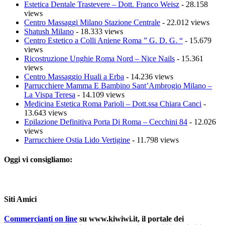
Estetica Dentale Trastevere – Dott. Franco Weisz
- 28.158
views
Centro Massaggi Milano Stazione Centrale
- 22.012 views
Shatush Milano
- 18.333 views
Centro Estetico a Colli Aniene Roma ” G. D. G. “
- 15.679
views
Ricostruzione Unghie Roma Nord – Nice Nails
- 15.361
views
Centro Massaggio Huali a Erba
- 14.236 views
Parrucchiere Mamma E Bambino Sant’Ambrogio Milano –
La Vispa Teresa
- 14.109 views
Medicina Estetica Roma Parioli – Dott.ssa Chiara Canci
-
13.643 views
Epilazione Definitiva Porta Di Roma – Cecchini 84
- 12.026
views
Parrucchiere Ostia Lido Vertigine
- 11.798 views
Oggi vi consigliamo:
Siti Amici
Commercianti on line
su www.kiwiwi.it, il portale dei