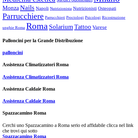
Nails
Monza
Napoli
Nutrizionisti
Osteopati
Nutrizionista
Parrucchiere
Parrucchieri
Proctologi
Psicologi
Ricostruzione
Roma
Solarium
Tattoo
Varese
unghie Roma
Palloncini per la Grande Distribuzione
palloncini
Assistenza Climatizzatori Roma
Assistenza Climatizzatori Roma
Assistenza Caldaie Roma
Assistenza Caldaie Roma
Spazzacamino Roma
Cerchi uno Spazzacamino a Roma serio ed affidabile clicca nel link
che trovi qui sotto
Spazzacamino Roma