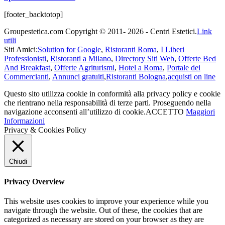
[footer_backtotop]
Groupestetica.com Copyright © 2011- 2026 - Centri Estetici.
Link
utili
Siti Amici:
Solution for Google
,
Ristoranti Roma
,
I Liberi
Professionisti
,
Ristoranti a Milano
,
Directory Siti Web
,
Offerte Bed
And Breakfast
,
Offerte Agriturismi
,
Hotel a Roma
,
Portale dei
Commercianti
,
Annunci gratuiti
,
Ristoranti Bologna
,
acquisti on line
Questo sito utilizza cookie in conformità alla privacy policy e cookie
che rientrano nella responsabilità di terze parti. Proseguendo nella
navigazione acconsenti all’utilizzo di cookie.
ACCETTO
Maggiori
Informazioni
Privacy & Cookies Policy
Chiudi
Privacy Overview
This website uses cookies to improve your experience while you
navigate through the website. Out of these, the cookies that are
categorized as necessary are stored on your browser as they are