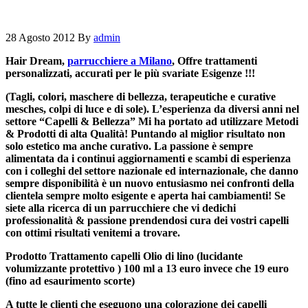
28 Agosto 2012
By
admin
Hair Dream,
parrucchiere a Milano
, Offre trattamenti
personalizzati, accurati per le più svariate Esigenze !!!
(Tagli, colori, maschere di bellezza, terapeutiche e curative
mesches, colpi di luce e di sole). L’esperienza da diversi anni nel
settore “Capelli & Bellezza” Mi ha portato ad utilizzare Metodi
& Prodotti di alta Qualità! Puntando al miglior risultato non
solo estetico ma anche curativo. La passione è sempre
alimentata da i continui aggiornamenti e scambi di esperienza
con i colleghi del settore nazionale ed internazionale, che danno
sempre disponibilità è un nuovo entusiasmo nei confronti della
clientela sempre molto esigente e aperta hai cambiamenti! Se
siete alla ricerca di un parrucchiere che vi dedichi
professionalità & passione prendendosi cura dei vostri capelli
con ottimi risultati venitemi a trovare.
Prodotto Trattamento capelli Olio di lino (lucidante
volumizzante protettivo ) 100 ml a 13 euro invece che 19 euro
(fino ad esaurimento scorte)
A tutte le clienti che eseguono una colorazione dei capelli