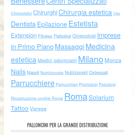
Benessere
Centri Specializzati
Chirurgia estetica
Chirurghi
Chiropratici
Citta
Estetista
Dentista
Epilazione
Imprese
Extension
Ginecologi
Fitness
Flebologi
Medicina
Massaggi
in Primo Piano
Milano
estetica
Monza
Medici odontoiatri
Nails
Napoli
Nutrizionisti
Osteopati
Nutrizionista
Parrucchiere
Parrucchieri
Proctologi
Psicologi
Roma
Solarium
Ricostruzione unghie Roma
Tattoo
Varese
PALLONCINI PER LA GRANDE DISTRIBUZIONE