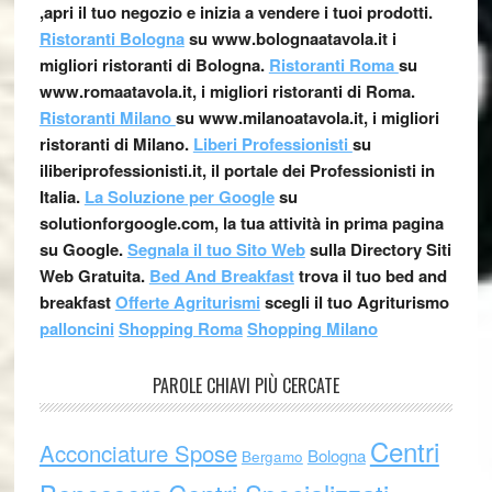
,apri il tuo negozio e inizia a vendere i tuoi prodotti.
Ristoranti Bologna
su www.bolognaatavola.it i
migliori ristoranti di Bologna.
Ristoranti Roma
su
www.romaatavola.it, i migliori ristoranti di Roma.
Ristoranti Milano
su www.milanoatavola.it, i migliori
ristoranti di Milano.
Liberi Professionisti
su
iliberiprofessionisti.it, il portale dei Professionisti in
Italia.
La Soluzione per Google
su
solutionforgoogle.com, la tua attività in prima pagina
su Google.
Segnala il tuo Sito Web
sulla Directory Siti
Web Gratuita.
Bed And Breakfast
trova il tuo bed and
breakfast
Offerte Agriturismi
scegli il tuo Agriturismo
palloncini
Shopping Roma
Shopping Milano
PAROLE CHIAVI PIÙ CERCATE
Centri
Acconciature Spose
Bologna
Bergamo