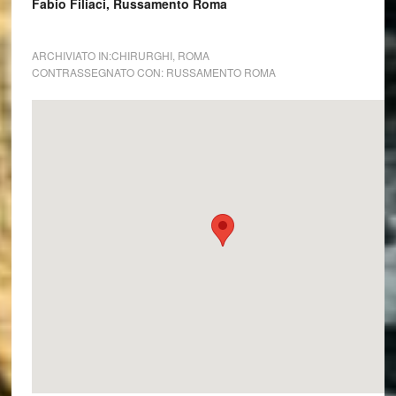
Fabio Filiaci, Russamento Roma
ARCHIVIATO IN:
CHIRURGHI
,
ROMA
CONTRASSEGNATO CON:
RUSSAMENTO ROMA