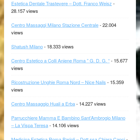
Estetica Dentale Trastevere – Dott. Franco Weisz
-
28.157 views
Centro Massaggi Milano Stazione Centrale
- 22.004
views
Shatush Milano
- 18.333 views
Centro Estetico a Colli Aniene Roma ” G. D. G. “
- 15.677
views
Ricostruzione Unghie Roma Nord – Nice Nails
- 15.359
views
Centro Massaggio Huali a Erba
- 14.227 views
Parrucchiere Mamma E Bambino Sant’Ambrogio Milano
– La Vispa Teresa
- 14.106 views
Medicina Estetica Roma Parioli – Dott.ssa Chiara Canci
-