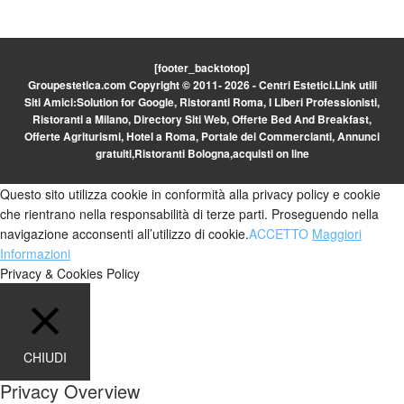
[footer_backtotop]
Groupestetica.com Copyright © 2011- 2026 - Centri Estetici.
Link utili
Siti Amici:
Solution for Google
,
Ristoranti Roma
,
I Liberi Professionisti
,
Ristoranti a Milano
,
Directory Siti Web
,
Offerte Bed And Breakfast
,
Offerte Agriturismi
,
Hotel a Roma
,
Portale dei Commercianti
,
Annunci
gratuiti
,
Ristoranti Bologna
,
acquisti on line
Questo sito utilizza cookie in conformità alla privacy policy e cookie
che rientrano nella responsabilità di terze parti. Proseguendo nella
navigazione acconsenti all’utilizzo di cookie.
ACCETTO
Maggiori
Informazioni
Privacy & Cookies Policy
CHIUDI
Privacy Overview