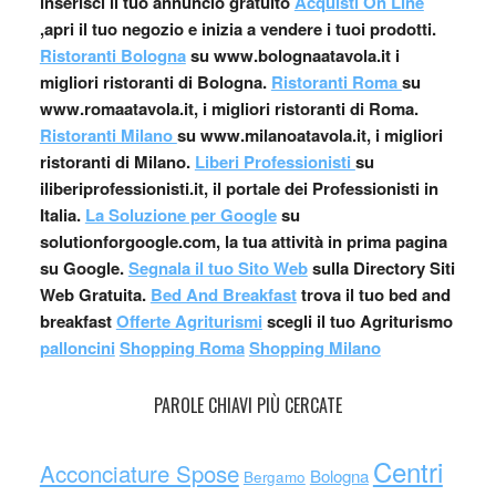
inserisci il tuo annuncio gratuito
Acquisti On Line
,apri il tuo negozio e inizia a vendere i tuoi prodotti.
Ristoranti Bologna
su www.bolognaatavola.it i
migliori ristoranti di Bologna.
Ristoranti Roma
su
www.romaatavola.it, i migliori ristoranti di Roma.
Ristoranti Milano
su www.milanoatavola.it, i migliori
ristoranti di Milano.
Liberi Professionisti
su
iliberiprofessionisti.it, il portale dei Professionisti in
Italia.
La Soluzione per Google
su
solutionforgoogle.com, la tua attività in prima pagina
su Google.
Segnala il tuo Sito Web
sulla Directory Siti
Web Gratuita.
Bed And Breakfast
trova il tuo bed and
breakfast
Offerte Agriturismi
scegli il tuo Agriturismo
palloncini
Shopping Roma
Shopping Milano
PAROLE CHIAVI PIÙ CERCATE
Centri
Acconciature Spose
Bologna
Bergamo