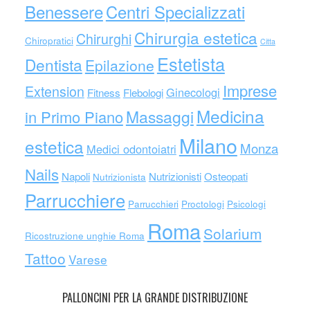
Benessere
Centri Specializzati
Chirurgia estetica
Chirurghi
Chiropratici
Citta
Estetista
Dentista
Epilazione
Imprese
Extension
Ginecologi
Fitness
Flebologi
Medicina
Massaggi
in Primo Piano
Milano
estetica
Monza
Medici odontoiatri
Nails
Napoli
Nutrizionisti
Osteopati
Nutrizionista
Parrucchiere
Parrucchieri
Proctologi
Psicologi
Roma
Solarium
Ricostruzione unghie Roma
Tattoo
Varese
PALLONCINI PER LA GRANDE DISTRIBUZIONE