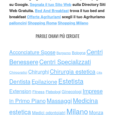
su Google.
Segnala il tuo Sito Web
sulla Directory Siti
Web Gratuita.
Bed And Breakfast
trova il tuo bed and
breakfast
Offerte Agriturismi
scegli il tuo Agriturismo
palloncini
Shopping Roma
Shopping Milano
PAROLE CHIAVI PIÙ CERCATE
Centri
Acconciature Spose
Bologna
Bergamo
Benessere
Centri Specializzati
Chirurgia estetica
Chirurghi
Chiropratici
Citta
Estetista
Dentista
Epilazione
Imprese
Extension
Ginecologi
Fitness
Flebologi
Medicina
Massaggi
in Primo Piano
Milano
estetica
Monza
Medici odontoiatri