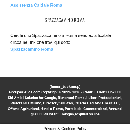
Assistenza Caldaie Roma
SPAZZACAMINO ROMA
Cerchi uno Spazzacamino a Roma serio ed affidabile
clicca nel link che trovi qui sotto
Spazzacamino Roma
[footer_backtotop]
Groupestetica.com Copyright © 2011- 2026 - Centri Estetici.
Link utili
Siti Amici:
Solution for Google
,
Ristoranti Roma
,
I Liberi Professionisti
,
Ristoranti a Milano
,
Directory Siti Web
,
Offerte Bed And Breakfast
,
Offerte Agriturismi
,
Hotel a Roma
,
Portale dei Commercianti
,
Annunci
gratuiti
,
Ristoranti Bologna
,
acquisti on line
Privacy & Cookies Policy