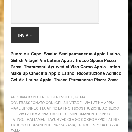
Punto e a Capo, Smalto Semipermanente Appio Latino,
Gelish Vitagel Via Latina Appia, Trucco Sposa Piazza
Zama, Trattamenti Ayurvedici Viso Corpo Appio Latino,
Make Up Cinecitta Appio Latino, Ricostruzione Acrilico
Gel Via Latina Appia, Trucco Permanente Piazza Zama
ARCHIVIATO IN:
CENTRI BENESSERE
,
ROMA
CONTRASSEGNATO CON:
GELISH VITAGEL VIA LATINA APPIA
,
MAKE UP CINECITTA APPIO LATINO
,
RICOSTRUZIONE ACRILICO
GEL VIA LATINA APPIA
,
SMALTO SEMIPERMANENTE APPIO
LATINO
,
TRATTAMENTI AYURVEDICI VISO CORPO APPIO LATINO
,
TRUCCO PERMANENTE PIAZZA ZAMA
,
TRUCCO SPOSA PIAZZA
ZAMA