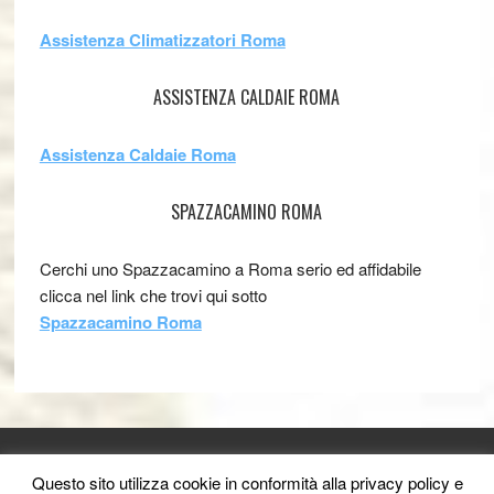
Assistenza Climatizzatori Roma
ASSISTENZA CALDAIE ROMA
Assistenza Caldaie Roma
SPAZZACAMINO ROMA
Cerchi uno Spazzacamino a Roma serio ed affidabile
clicca nel link che trovi qui sotto
Spazzacamino Roma
[footer_backtotop]
Questo sito utilizza cookie in conformità alla privacy policy e
Groupestetica.com Copyright © 2011- 2026 - Centri Estetici.
Link utili