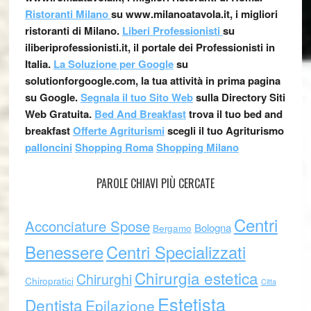
Ristoranti Milano
su www.milanoatavola.it, i migliori
ristoranti di Milano.
Liberi Professionisti
su
iliberiprofessionisti.it, il portale dei Professionisti in
Italia.
La Soluzione per Google
su
solutionforgoogle.com, la tua attività in prima pagina
su Google.
Segnala il tuo Sito Web
sulla Directory Siti
Web Gratuita.
Bed And Breakfast
trova il tuo bed and
breakfast
Offerte Agriturismi
scegli il tuo Agriturismo
palloncini
Shopping Roma
Shopping Milano
PAROLE CHIAVI PIÙ CERCATE
Centri
Acconciature Spose
Bologna
Bergamo
Benessere
Centri Specializzati
Chirurgia estetica
Chirurghi
Chiropratici
Citta
Estetista
Dentista
Epilazione