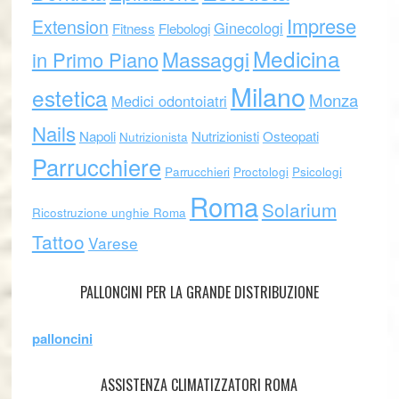
Imprese
Extension
Ginecologi
Fitness
Flebologi
Medicina
Massaggi
in Primo Piano
Milano
estetica
Monza
Medici odontoiatri
Nails
Napoli
Nutrizionisti
Osteopati
Nutrizionista
Parrucchiere
Parrucchieri
Proctologi
Psicologi
Roma
Solarium
Ricostruzione unghie Roma
Tattoo
Varese
PALLONCINI PER LA GRANDE DISTRIBUZIONE
palloncini
ASSISTENZA CLIMATIZZATORI ROMA