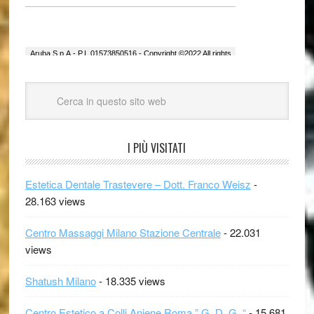
I PIÙ VISITATI
Estetica Dentale Trastevere – Dott. Franco Weisz
-
28.163 views
Centro Massaggi Milano Stazione Centrale
- 22.031
views
Shatush Milano
- 18.335 views
Centro Estetico a Colli Aniene Roma ” G. D. G. “
- 15.681