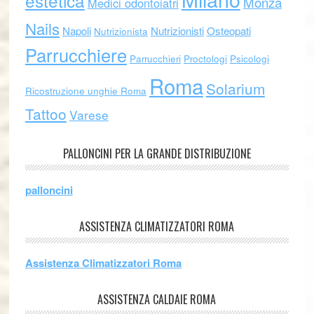
estetica
Monza
Medici odontoiatri
Nails
Napoli
Nutrizionisti
Osteopati
Nutrizionista
Parrucchiere
Parrucchieri
Proctologi
Psicologi
Roma
Solarium
Ricostruzione unghie Roma
Tattoo
Varese
PALLONCINI PER LA GRANDE DISTRIBUZIONE
palloncini
ASSISTENZA CLIMATIZZATORI ROMA
Assistenza Climatizzatori Roma
ASSISTENZA CALDAIE ROMA