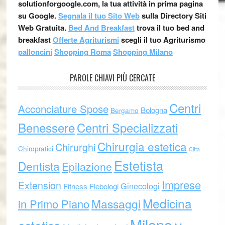
solutionforgoogle.com, la tua attività in prima pagina
su Google.
Segnala il tuo Sito Web
sulla Directory Siti
Web Gratuita.
Bed And Breakfast
trova il tuo bed and
breakfast
Offerte Agriturismi
scegli il tuo Agriturismo
palloncini
Shopping Roma
Shopping Milano
PAROLE CHIAVI PIÙ CERCATE
Centri
Acconciature Spose
Bologna
Bergamo
Benessere
Centri Specializzati
Chirurgia estetica
Chirurghi
Chiropratici
Citta
Estetista
Dentista
Epilazione
Imprese
Extension
Ginecologi
Fitness
Flebologi
Medicina
Massaggi
in Primo Piano
Milano