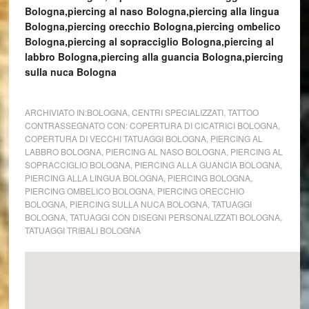
Bologna,piercing al naso Bologna,piercing alla lingua
Bologna,piercing orecchio Bologna,piercing ombelico
Bologna,piercing al sopracciglio Bologna,piercing al
labbro Bologna,piercing alla guancia Bologna,piercing
sulla nuca Bologna
ARCHIVIATO IN:
BOLOGNA
,
CENTRI SPECIALIZZATI
,
TATTOO
CONTRASSEGNATO CON:
COPERTURA DI CICATRICI BOLOGNA
,
COPERTURA DI VECCHI TATUAGGI BOLOGNA
,
PIERCING AL
LABBRO BOLOGNA
,
PIERCING AL NASO BOLOGNA
,
PIERCING AL
SOPRACCIGLIO BOLOGNA
,
PIERCING ALLA GUANCIA BOLOGNA
,
PIERCING ALLA LINGUA BOLOGNA
,
PIERCING BOLOGNA
,
PIERCING OMBELICO BOLOGNA
,
PIERCING ORECCHIO
BOLOGNA
,
PIERCING SULLA NUCA BOLOGNA
,
TATUAGGI
BOLOGNA
,
TATUAGGI CON DISEGNI PERSONALIZZATI BOLOGNA
,
TATUAGGI TRIBALI BOLOGNA