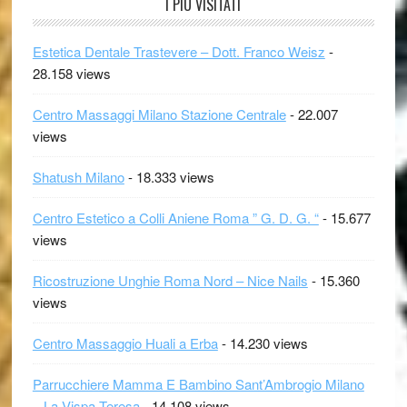
I PIÙ VISITATI
Estetica Dentale Trastevere – Dott. Franco Weisz
-
28.158 views
Centro Massaggi Milano Stazione Centrale
- 22.007
views
Shatush Milano
- 18.333 views
Centro Estetico a Colli Aniene Roma ” G. D. G. “
- 15.677
views
Ricostruzione Unghie Roma Nord – Nice Nails
- 15.360
views
Centro Massaggio Huali a Erba
- 14.230 views
Parrucchiere Mamma E Bambino Sant’Ambrogio Milano
– La Vispa Teresa
- 14.108 views