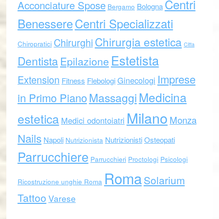
Centri
Acconciature Spose
Bologna
Bergamo
Benessere
Centri Specializzati
Chirurgia estetica
Chirurghi
Chiropratici
Citta
Estetista
Dentista
Epilazione
Imprese
Extension
Ginecologi
Fitness
Flebologi
Medicina
Massaggi
in Primo Piano
Milano
estetica
Monza
Medici odontoiatri
Nails
Napoli
Nutrizionisti
Osteopati
Nutrizionista
Parrucchiere
Parrucchieri
Proctologi
Psicologi
Roma
Solarium
Ricostruzione unghie Roma
Tattoo
Varese