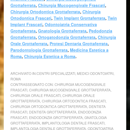
Grottaferrata
,
Chirurgia Mucogengivale Frascati
,
Chirurgia Ortodontica Grottaferrata
,
Chirurgia
Ortodontica Frascati
,
Twin Implant Grottaferrata
,
Twin
Implant Frascati
,
Odontoiatria Conservativa
Grottaferrata
,
Gnatologia Grottaferrata
,
Pedodonzia
Grottaferrata
,
Ortogatodonzia Grottaferrata
,
Chirurgia
Orale Grottaferrata
,
Protesi Dentaria Grottaferrata
,
Parodontologia Grottaferrata
,
Medicina Estetica a
Roma
,
Chirurgia Estetica a Roma
.
ARCHIVIATO IN:
CENTRI SPECIALIZZATI
,
MEDICI ODONTOIATRI
,
ROMA
CONTRASSEGNATO CON:
CHIRURGIA MUCOGENGIVALE
FRASCATI
,
CHIRURGIA MUCOGENGIVALE GROTTAFERRATA
,
CHIRURGIA ORALE FRASCATI
,
CHIRURGIA ORALE
GROTTAFERRATA
,
CHIRURGIA ORTODONTICA FRASCATI
,
CHIRURGIA ORTODONTICA GROTTAFERRATA
,
DENTISTA
FRASCATI
,
DENTISTA GROTTAFERRATA
,
ENDODONZIA
FRASCATI
,
ENDODONZIA GROTTAFERRATA
,
GNATOLOGIA
GROTTAFERRATA
,
IMPLANTOLOGIA DENTALE FRASCATI
,
IMPLANTOLOGIA DENTALE GROTTAFERRATA
,
ODONTOIATRIA