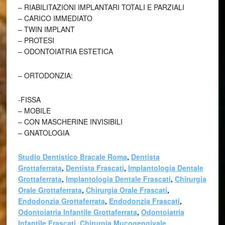
– RIABILITAZIONI IMPLANTARI TOTALI E PARZIALI
– CARICO IMMEDIATO
– TWIN IMPLANT
– PROTESI
– ODONTOIATRIA ESTETICA
– ORTODONZIA:
-FISSA
– MOBILE
– CON MASCHERINE INVISIBILI
– GNATOLOGIA
Studio Dentistico Bracale Roma
,
Dentista
Grottaferrata
,
Dentista Frascati
,
Implantologia Dentale
Grottaferrata
,
Implantologia Dentale Frascati
,
Chirurgia
Orale Grottaferrata
,
Chirurgia Orale Frascati
,
Endodonzia Grottaferrata
,
Endodonzia Frascati
,
Odontoiatria Infantile Grottaferrata
,
Odontoiatria
Infantile Frascati
,
Chirurgia Mucogengivale