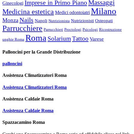
Imprese in Primo Piano
Massaggi
Ginecologi
Milano
Medicina estetica
Medici odontoiatri
Nails
Monza
Napoli
Nutrizionisti
Osteopati
Nutrizionista
Parrucchiere
Parrucchieri
Proctologi
Psicologi
Ricostruzione
Roma
Solarium
Tattoo
Varese
unghie Roma
Palloncini per la Grande Distribuzione
palloncini
Assistenza Climatizzatori Roma
Assistenza Climatizzatori Roma
Assistenza Caldaie Roma
Assistenza Caldaie Roma
Spazzacamino Roma