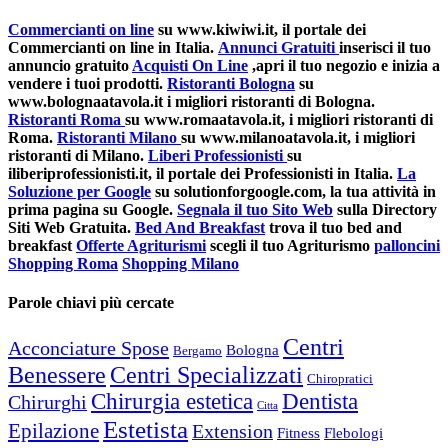
Commercianti on line
su www.kiwiwi.it, il portale dei
Commercianti on line in Italia.
Annunci Gratuiti
inserisci il tuo
annuncio gratuito
Acquisti On Line
,apri il tuo negozio e inizia a
vendere i tuoi prodotti.
Ristoranti Bologna
su
www.bolognaatavola.it i migliori ristoranti di Bologna.
Ristoranti Roma
su www.romaatavola.it, i migliori ristoranti di
Roma.
Ristoranti Milano
su www.milanoatavola.it, i migliori
ristoranti di Milano.
Liberi Professionisti
su
iliberiprofessionisti.it, il portale dei Professionisti in Italia.
La
Soluzione per Google
su solutionforgoogle.com, la tua attività in
prima pagina su Google.
Segnala il tuo Sito Web
sulla Directory
Siti Web Gratuita.
Bed And Breakfast
trova il tuo bed and
breakfast
Offerte Agriturismi
scegli il tuo Agriturismo
palloncini
Shopping Roma
Shopping Milano
Parole chiavi più cercate
Centri
Acconciature Spose
Bologna
Bergamo
Benessere
Centri Specializzati
Chiropratici
Chirurgia estetica
Dentista
Chirurghi
Citta
Estetista
Epilazione
Extension
Fitness
Flebologi