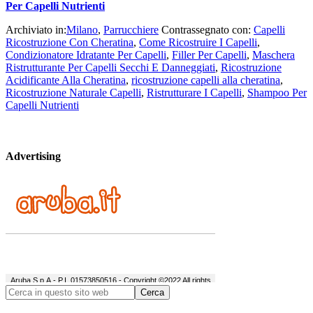
Per Capelli Nutrienti
Archiviato in:
Milano
,
Parrucchiere
Contrassegnato con:
Capelli
Ricostruzione Con Cheratina
,
Come Ricostruire I Capelli
,
Condizionatore Idratante Per Capelli
,
Filler Per Capelli
,
Maschera
Ristrutturante Per Capelli Secchi E Danneggiati
,
Ricostruzione
Acidificante Alla Cheratina
,
ricostruzione capelli alla cheratina
,
Ricostruzione Naturale Capelli
,
Ristrutturare I Capelli
,
Shampoo Per
Capelli Nutrienti
Advertising