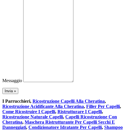
Messaggio
I Parrucchieri,
Ricostruzione Capelli Alla Cheratina
,
Ricostruzione Acidificante Alla Cheratina
,
Filler Per Capelli
,
Come Ricostruire I Capelli
,
Ristrutturare I Capelli
,
Ricostruzione Naturale Capelli
,
Capelli Ricostruzione Con
Cheratina
,
Maschera Ristrutturante Per Capelli Secchi E
Danneggiati
,
Condizionatore Idratante Per Capelli
,
Shampoo