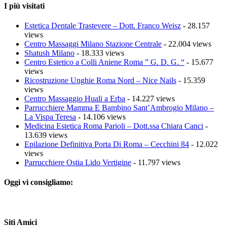
I più visitati
Estetica Dentale Trastevere – Dott. Franco Weisz
- 28.157
views
Centro Massaggi Milano Stazione Centrale
- 22.004 views
Shatush Milano
- 18.333 views
Centro Estetico a Colli Aniene Roma ” G. D. G. “
- 15.677
views
Ricostruzione Unghie Roma Nord – Nice Nails
- 15.359
views
Centro Massaggio Huali a Erba
- 14.227 views
Parrucchiere Mamma E Bambino Sant’Ambrogio Milano –
La Vispa Teresa
- 14.106 views
Medicina Estetica Roma Parioli – Dott.ssa Chiara Canci
-
13.639 views
Epilazione Definitiva Porta Di Roma – Cecchini 84
- 12.022
views
Parrucchiere Ostia Lido Vertigine
- 11.797 views
Oggi vi consigliamo:
Siti Amici