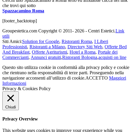
Cerchi uno Spazzacamino a Roma serio ed affidabile clicca nel link
che trovi qui sotto
Spazzacamino Roma
[footer_backtotop]
Groupestetica.com Copyright © 2011- 2026 - Centri Estetici.
Link
utili
Siti Amici:
Solution for Google
,
Ristoranti Roma
,
I Liberi
Professionisti
,
Ristoranti a Milano
,
Directory Siti Web
,
Offerte Bed
And Breakfast
,
Offerte Agriturismi
,
Hotel a Roma
,
Portale dei
Commercianti
,
Annunci gratuiti
,
Ristoranti Bologna
,
acquisti on line
Questo sito utilizza cookie in conformità alla privacy policy e cookie
che rientrano nella responsabilità di terze parti. Proseguendo nella
navigazione acconsenti all’utilizzo di cookie.
ACCETTO
Maggiori
Informazioni
Privacy & Cookies Policy
Chiudi
Privacy Overview
This website uses cookies to improve your experience while you