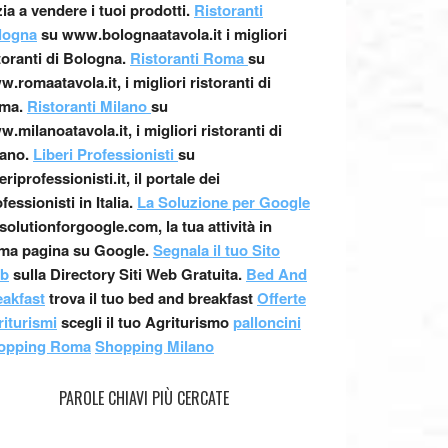
zia a vendere i tuoi prodotti.
Ristoranti
logna
su www.bolognaatavola.it i migliori
toranti di Bologna.
Ristoranti Roma
su
.romaatavola.it, i migliori ristoranti di
ma.
Ristoranti Milano
su
.milanoatavola.it, i migliori ristoranti di
ano.
Liberi Professionisti
su
beriprofessionisti.it, il portale dei
fessionisti in Italia.
La Soluzione per Google
solutionforgoogle.com, la tua attività in
ima pagina su Google.
Segnala il tuo Sito
b
sulla Directory Siti Web Gratuita.
Bed And
eakfast
trova il tuo bed and breakfast
Offerte
iturismi
scegli il tuo Agriturismo
palloncini
opping Roma
Shopping Milano
PAROLE CHIAVI PIÙ CERCATE