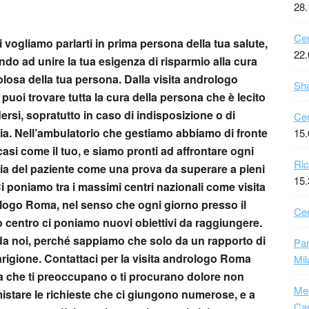
28.
Cen
 vogliamo parlarti in prima persona della tua salute,
22.
do ad unire la tua esigenza di risparmio alla cura
losa della tua persona. Dalla
visita andrologo
Sha
a
puoi trovare tutta la cura della persona che è lecito
ersi, sopratutto in caso di indisposizione o di
Cen
ia. Nell’ambulatorio che gestiamo abbiamo di fronte
15.
casi come il tuo, e siamo pronti ad affrontare ogni
Ric
tia del paziente come una prova da superare a pieni
15.
Ci poniamo tra i massimi centri nazionali come
visita
logo Roma
, nel senso che ogni giorno presso il
Cen
 centro ci poniamo nuovi obiettivi da raggiungere.
 da noi, perché sappiamo che solo da un rapporto di
Pa
rigione. Contattaci per la
visita andrologo Roma
Mil
ca che ti preoccupano o ti procurano dolore non
Med
smistare le richieste che ci giungono numerose, e a
Ca