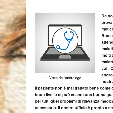
Da noi
provan
metico
Rom
attend
malatt
molti 
malat
voti. 
andro
Visita dall’andrologo
nostro
Il paziente non è mai trattato bene come
buon livello ci può essere una buona gua
per tutti quei problemi di rilevanza medi
necessario. Il nostro ufficio è pronto a 