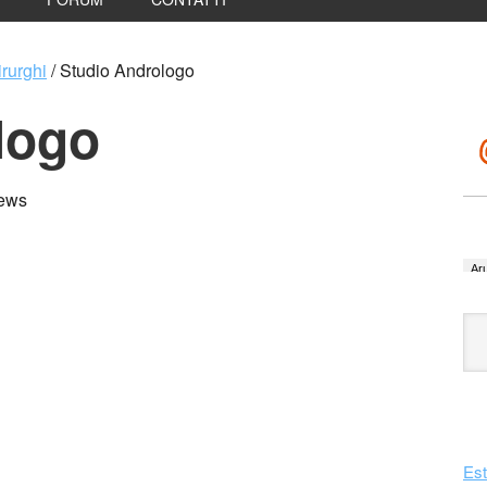
rurghi
/
Studio Andrologo
logo
iews
Est