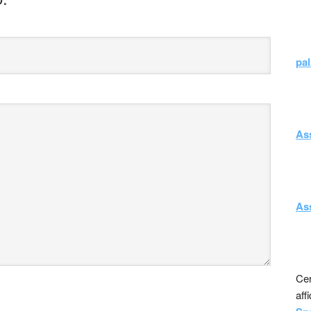
pal
As
As
Cer
aff