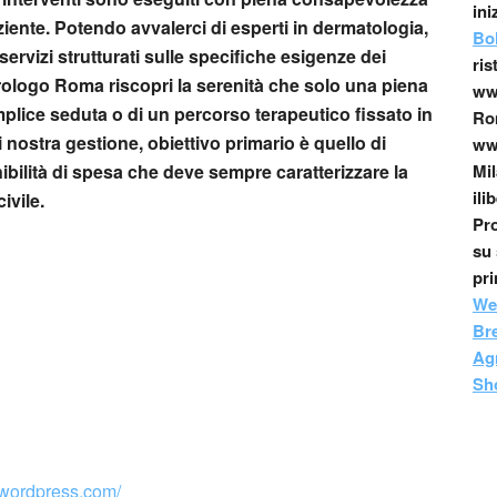
ini
aziente. Potendo avvalerci di esperti in dermatologia,
Bo
servizi strutturati sulle specifiche esigenze dei
ris
drologo Roma
riscopri la serenità che solo una piena
www
mplice seduta o di un percorso terapeutico fissato in
Ro
i nostra gestione, obiettivo primario è quello di
www
tenibilità di spesa che deve sempre caratterizzare la
Mil
ili
ivile.
Pro
su 
pr
We
Br
Agr
Sh
.wordpress.com/