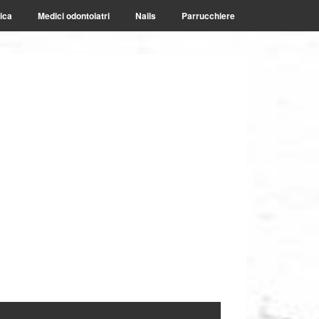
ica
Medici odontoiatri
Nails
Parrucchiere