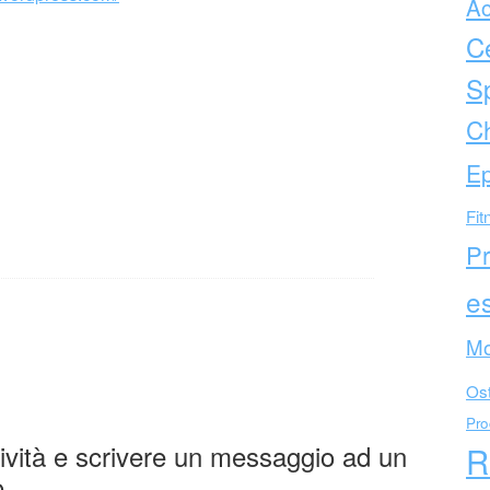
Ac
C
Sp
Ch
Ep
Fit
Pr
es
Mo
Ost
Pro
tività e scrivere un messaggio ad un
R
o.