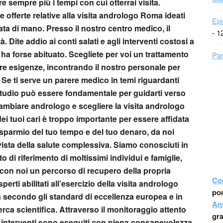
 sempre più i tempi con cui otterrai visita.
e offerte relative alla
visita andrologo Roma
ideati
Epi
tata di mano. Presso il nostro centro medico, il
- 1
tà. Dite addio ai conti salati e agli interventi costosi a
 ha forse abituato. Scegliete per voi un trattamento
Par
re esigenze, incontrando il nostro personale per
. Se ti serve un parere medico in temi riguardanti
o studio può essere fondamentale per guidarti verso
ambiare andrologo e scegliere la
visita andrologo
ei tuoi cari è troppo importante per essere affidata
isparmio del tuo tempo e del tuo denaro, da noi
ista della salute complessiva. Siamo conosciuti in
 di riferimento di moltissimi individui e famiglie,
con noi un percorso di recupero della propria
Co
perti abilitati all’esercizio della
visita andrologo
por
a secondo gli standard di eccellenza europea e in
An
erca scientifica. Attraverso il monitoraggio attento
gr
li interventi sono eseguiti con piena consapevolezza