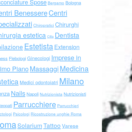
conciature Spose
Bologna
Bergamo
entri Benessere
Centri
ecializzati
Chirurghi
Chiropratici
irurgia estetica
Dentista
Citta
Estetista
ilazione
Extension
Imprese in
Ginecologi
ness
Flebologi
Medicina
Massaggi
imo Piano
Milano
tetica
Medici odontoiatri
Nails
nza
Napoli
Nutrizionisti
Nutrizionista
Parrucchiere
eopati
Parrucchieri
ctologi
Psicologi
Ricostruzione unghie Roma
oma
Solarium
Tattoo
Varese