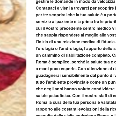
gestire le domande in modo da velocizzare
Contattaci e vieni a trovarci per scoprire l
per te: scoprirai che la tua salute è a por
servizio al paziente è la prima tra le priori
cui il vostro precedente centro medico vi
che sappia rispondere al meglio alle vost
l’inizio di una relazione medica di fiducia
l’urologia o l’andrologia, l’apporto dell
un cammino di riabilitazione completo. C
Roma
è
semplice, perché la salute tua e d
a mani poco esperte. Con attenzione al r
guadagnerai sensibilmente dal punto di v
tutto l’ambiente provinciale come un punto
che negli anni hanno voluto condividere 
salute psicofisica. Con il nostro staff di es
Roma
la cura della tua persona è valutat
rapporto alle costanti evoluzioni della ric
eseguito dalla
visita andrologo Roma
, g