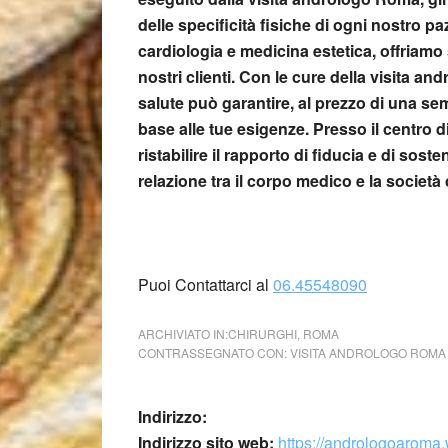
delle specificità fisiche di ogni nostro p
cardiologia e medicina estetica, offriamo 
nostri clienti. Con le cure della
visita an
salute può garantire, al prezzo di una se
base alle tue esigenze. Presso
il centro d
ristabilire il rapporto di fiducia e di sos
relazione tra il corpo medico e la società c
Puoi Contattarci al
06.45548090
ARCHIVIATO IN:
CHIRURGHI
,
ROMA
CONTRASSEGNATO CON:
VISITA ANDROLOGO ROMA
Indirizzo:
Indirizzo sito web:
https://andrologoaroma