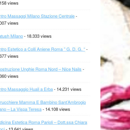
158 views
tro Massaggi Milano Stazione Centrale
-
007 views
tush Milano
- 18.333 views
tro Estetico a Colli Aniene Roma ” G. D. G. “
-
677 views
ostruzione Unghie Roma Nord – Nice Nails
-
360 views
tro Massaggio Huali a Erba
- 14.231 views
rrucchiere Mamma E Bambino Sant’Ambrogio
ano – La Vispa Teresa
- 14.108 views
icina Estetica Roma Parioli – Dott.ssa Chiara
nci
- 13.641 views