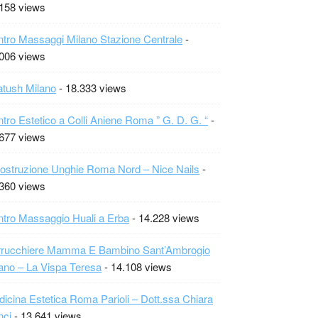
158 views
tro Massaggi Milano Stazione Centrale
-
006 views
tush Milano
- 18.333 views
tro Estetico a Colli Aniene Roma ” G. D. G. “
-
677 views
ostruzione Unghie Roma Nord – Nice Nails
-
360 views
tro Massaggio Huali a Erba
- 14.228 views
rrucchiere Mamma E Bambino Sant’Ambrogio
ano – La Vispa Teresa
- 14.108 views
icina Estetica Roma Parioli – Dott.ssa Chiara
nci
- 13.641 views