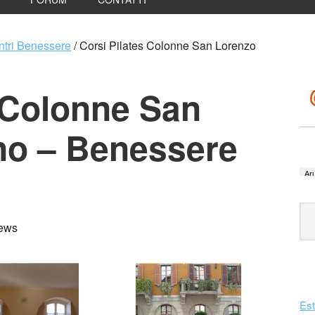
ntri Benessere
/
Corsi Pilates Colonne San Lorenzo
 Colonne San
no – Benessere
iews
Est