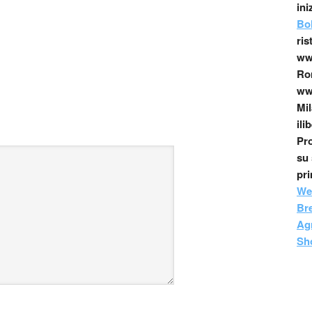
ini
Bo
ris
www
Ro
www
Mil
ili
Pro
su 
pr
We
Br
Agr
Sh