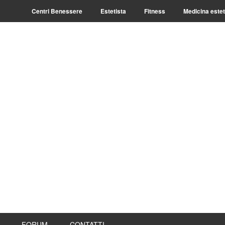
Centri Benessere
Estetista
Fitness
Medicina estet
FORUM
CONTATTI