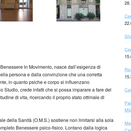
28.
Cen
22.
Sha
Cen
15.
 Benessere In Movimento, nasce dall’esigenza di
Ric
 della persona e dalla convinzione che una corretta
15.
nte, in quanto psiche e corpo si influenzano
o Studio, crede infatti che si possa imparare a fare del
Cen
dine di vita, ricercando il proprio stato ottimale di
Pa
Mil
e della Sanità (O.M.S.) sostiene non limitarsi alla sola
Med
completo Benessere psico-fisico. Lontano dalla logica
Ca