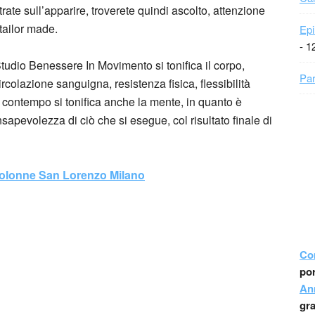
ate sull’apparire, troverete quindi ascolto, attenzione
 tailor made.
Epi
- 1
 Studio Benessere In Movimento si tonifica il corpo,
Par
rcolazione sanguigna, resistenza fisica, flessibilità
 contempo si tonifica anche la mente, in quanto è
sapevolezza di ciò che si esegue, col risultato finale di
Colonne San Lorenzo Milano
Co
por
An
gr