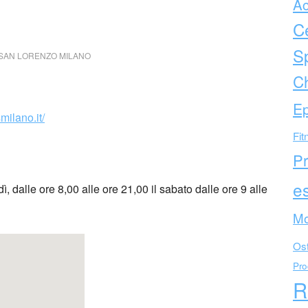
Ac
C
Sp
 SAN LORENZO MILANO
Ch
Ep
milano.it/
Fit
Pr
es
ì, dalle ore 8,00 alle ore 21,00 il sabato dalle ore 9 alle
Mo
Ost
Pro
R