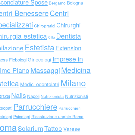
conciature Spose
Bologna
Bergamo
entri Benessere
Centri
ecializzati
Chirurghi
Chiropratici
irurgia estetica
Dentista
Citta
Estetista
ilazione
Extension
Imprese in
Ginecologi
ness
Flebologi
Medicina
Massaggi
imo Piano
Milano
tetica
Medici odontoiatri
Nails
nza
Napoli
Nutrizionisti
Nutrizionista
Parrucchiere
eopati
Parrucchieri
ctologi
Psicologi
Ricostruzione unghie Roma
oma
Solarium
Tattoo
Varese