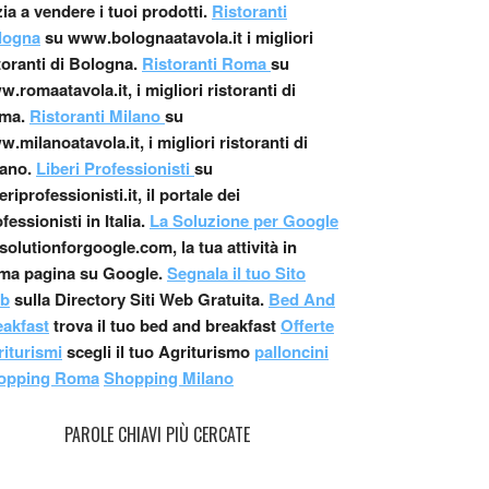
zia a vendere i tuoi prodotti.
Ristoranti
logna
su www.bolognaatavola.it i migliori
toranti di Bologna.
Ristoranti Roma
su
.romaatavola.it, i migliori ristoranti di
ma.
Ristoranti Milano
su
.milanoatavola.it, i migliori ristoranti di
ano.
Liberi Professionisti
su
beriprofessionisti.it, il portale dei
fessionisti in Italia.
La Soluzione per Google
solutionforgoogle.com, la tua attività in
ima pagina su Google.
Segnala il tuo Sito
b
sulla Directory Siti Web Gratuita.
Bed And
eakfast
trova il tuo bed and breakfast
Offerte
iturismi
scegli il tuo Agriturismo
palloncini
opping Roma
Shopping Milano
PAROLE CHIAVI PIÙ CERCATE