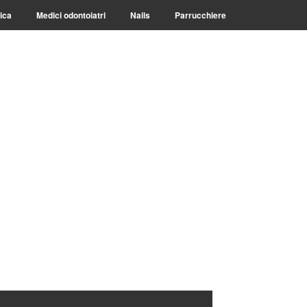
ica
Medici odontoiatri
Nails
Parrucchiere