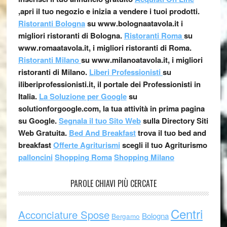
,apri il tuo negozio e inizia a vendere i tuoi prodotti.
Ristoranti Bologna
su www.bolognaatavola.it i
migliori ristoranti di Bologna.
Ristoranti Roma
su
www.romaatavola.it, i migliori ristoranti di Roma.
Ristoranti Milano
su www.milanoatavola.it, i migliori
ristoranti di Milano.
Liberi Professionisti
su
iliberiprofessionisti.it, il portale dei Professionisti in
Italia.
La Soluzione per Google
su
solutionforgoogle.com, la tua attività in prima pagina
su Google.
Segnala il tuo Sito Web
sulla Directory Siti
Web Gratuita.
Bed And Breakfast
trova il tuo bed and
breakfast
Offerte Agriturismi
scegli il tuo Agriturismo
palloncini
Shopping Roma
Shopping Milano
PAROLE CHIAVI PIÙ CERCATE
Centri
Acconciature Spose
Bologna
Bergamo