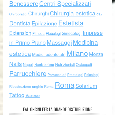
Benessere
Centri Specializzati
Chirurgia estetica
Chirurghi
Chiropratici
Citta
Estetista
Dentista
Epilazione
Imprese
Extension
Ginecologi
Fitness
Flebologi
Medicina
Massaggi
in Primo Piano
Milano
estetica
Monza
Medici odontoiatri
Nails
Napoli
Nutrizionisti
Osteopati
Nutrizionista
Parrucchiere
Parrucchieri
Proctologi
Psicologi
Roma
Solarium
Ricostruzione unghie Roma
Tattoo
Varese
PALLONCINI PER LA GRANDE DISTRIBUZIONE