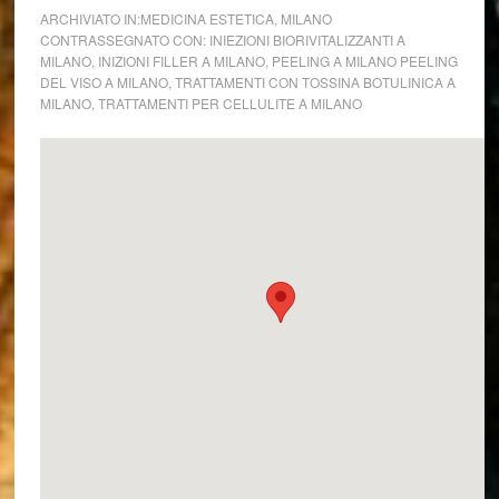
ARCHIVIATO IN:
MEDICINA ESTETICA
,
MILANO
CONTRASSEGNATO CON:
INIEZIONI BIORIVITALIZZANTI A
MILANO
,
INIZIONI FILLER A MILANO
,
PEELING A MILANO PEELING
DEL VISO A MILANO
,
TRATTAMENTI CON TOSSINA BOTULINICA A
MILANO
,
TRATTAMENTI PER CELLULITE A MILANO